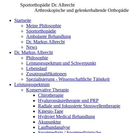
Sportorthopädie Dr. Albrecht
Arthroskopische und gelenkerhaltende Orthopädie
Startseite
Meine Philosophie
Sportorthopädie
Ambulante Behandlung
Dr. Markus Albrecht
News
Dr. Markus Albrecht
Philosophie
Leistungsspektrum und Schwerpunkt
Lebenslauf
Zusatzqualifikationen
Spezialisierung - Wissenschaftliche Tätigkeit
Leistungsspektrum
Konservative Therapie
Chirotherapie
Hyaluronsäuretherapie und PRP
Radiale und fokussierte Stosswellentherapie
Kinesio-Tape
Hydrojet Medical Behandlung
Akupunktur
Laufbandanalyse
Sportmedizin / Sportmedizinische