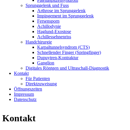
Patellaspitzensyndrom
Sprunggelenk und Fuss
Arthrose im Sprunggelenk
Impingement im Sprunggelenk
Fersensporn
Achillodynie
Haglund-Exostose
Achillessehnenriss
Handchirurgie
Karpaltunnelsyndrom (CTS)
Schnellender Finger (Springfinger)
Dupuytren-Kontraktur
Ganglion
Digitales Röntgen und Ultraschall-Diagnostik
Kontakt
Für Patienten
Direktzuweisung
Öffnungszeiten
Impressum
Datenschutz
Kontakt