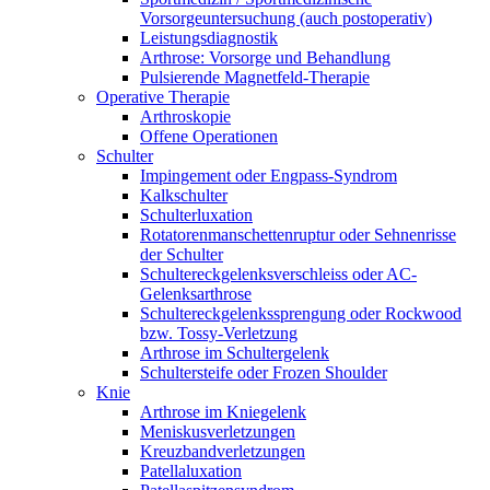
Vorsorgeuntersuchung (auch postoperativ)
Leistungsdiagnostik
Arthrose: Vorsorge und Behandlung
Pulsierende Magnetfeld-Therapie
Operative Therapie
Arthroskopie
Offene Operationen
Schulter
Impingement oder Engpass-Syndrom
Kalkschulter
Schulterluxation
Rotatorenmanschettenruptur oder Sehnenrisse
der Schulter
Schultereckgelenksverschleiss oder AC-
Gelenksarthrose
Schultereckgelenkssprengung oder Rockwood
bzw. Tossy-Verletzung
Arthrose im Schultergelenk
Schultersteife oder Frozen Shoulder
Knie
Arthrose im Kniegelenk
Meniskusverletzungen
Kreuzbandverletzungen
Patellaluxation