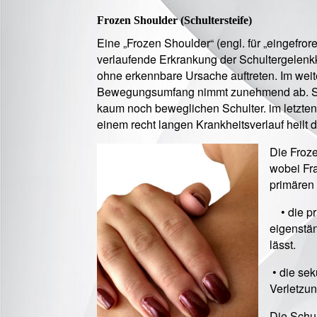
Frozen Shoulder (Schultersteife)
Eine „Frozen Shoulder“ (engl. für „eingefror
verlaufende Erkrankung der Schultergelenk
ohne erkennbare Ursache auftreten. Im weit
Bewegungsumfang nimmt zunehmend ab. Sch
kaum noch beweglichen Schulter. im letzte
einem recht langen Krankheitsverlauf heilt 
Die Froze
wobei Fra
primären
• die pri
eigenstän
lässt.
• die sek
Verletzun
Die Schul