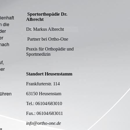
Sportorthopädie Dr.
ienhaft
Albrecht
n die
Dr. Markus Albrecht
der
er
Partner bei Ortho-One
 nach
Praxis für Orthopädie und
Sportmedizin
f,
ner
Standort Heusenstamm
:
Frankfurterstr. 114
e
führen
63150 Heusenstam
Tel.: 06104/683010
,
Fax.: 06104/683011
info@ortho-one.de
it