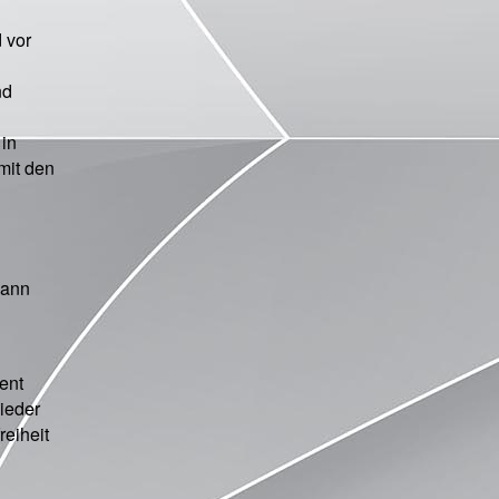
 vor
nd
in
mit den
kann
ent
ieder
reiheit