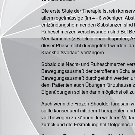
Die erste Stufe der Therapie ist rein kons
allem regelmässige (im 4 - 6 wöchigen Abstan
entzündungshemmenden Substanzen sind in 
Ruheschmerzen verschwunden sind.Bei Be
Medikamente (z.B. Diclofenac, Ibuprofen,
dieser Phase nicht durchgeführt werden, da
Krankheitsverlauf verlängern.
Sobald die Nacht- und Ruheschmerzen versc
Bewegungsausmaß der betroffenen Schulter
Bewegungsausmaß durchgeführt werden und
dem Patienten auch Übungen für zuhause z
Eigenübungen sollten dann möglichst oft z
Auch wenn die Frozen Shoulder langsam wied
sollte konsequent mit dem Therapeuten und 
voll bewegen zu können. Im weiteren Verlau
zurück und die Erkrankung heilt folgenlos a