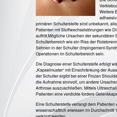
Verklebu
Weitere B
adhaesiva
primären Schultersteife sind unbekannt, all
Patienten mit Stoffwechselstörungen wie Di
auftritt.Mögliche Ursachen der sekundären 
Schulterbereich wie ein Riss der Rotatore
Sehnen in der Schulter (Impingement-Syndr
Operationen im Schulterbereich sein.
Die Diagnose einer Schultersteife erfolgt w
„Kapselmuster“ mit Einschränkung der Auss
der Schulter ergibt bei einer Frozen Shoul
die Aufnahme sinnvoll, um andere Ursachen
Arthrose auszuschließen. Mittels Ultrascha
Patienten eine verdickte fordere Gelenkkaps
Eine Schultersteife verlangt dem Patienten 
wissenschaftlich erwiesen im Durchschnitt 1
verkürzt werden.