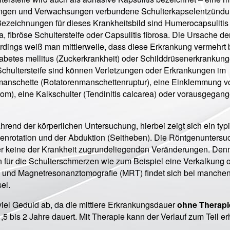
ngen und Verwachsungen verbundene Schulterkapselentzündu
ezeichnungen für dieses Krankheitsbild sind Humerocapsulitis
, fibröse Schultersteife oder Capsulitis fibrosa. Die Ursache de
erdings weiß man mittlerweile, dass diese Erkrankung vermehrt 
abetes mellitus (Zuckerkrankheit) oder Schilddrüsenerkrankun
Schultersteife sind können Verletzungen oder Erkrankungen im
nmanschette (Rotatorenmanschettenruptur), eine Einklemmung v
om), eine Kalkschulter (Tendinitis calcarea) oder vorausgegan
ährend der körperlichen Untersuchung, hierbei zeigt sich ein typ
enrotation und der Abduktion (Seitheben). Die Röntgenunters
der keine der Krankheit zugrundeliegenden Veränderungen. Denn
 für die Schulterschmerzen wie zum Beispiel eine Verkalkung 
ll und Magnetresonanztomografie (MRT) findet sich bei manche
el.
viel Geduld ab, da die mittlere Erkrankungsdauer
ohne Therapi
,5 bis 2 Jahre dauert. Mit Therapie kann der Verlauf zum Teil er