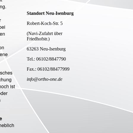
ng.
Standort Neu-Isenburg
r
Robert-Koch-Str. 5
bei
gen
(Navi-Zufahrt über
Friedhofstr.)
on
63263 Neu-Isenburg
gene
Tel.: 06102/8847790
Fax.: 06102/88477999
isches
uchung
info@ortho-one.de
och ist
oder
n
e
heblich