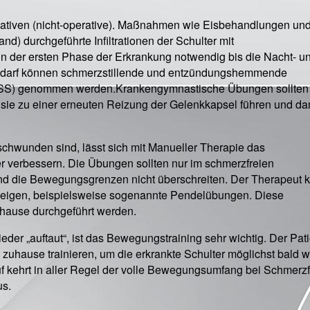
ervativen (nicht-operative). Maßnahmen wie Eisbehandlungen und
d) durchgeführte Infiltrationen der Schulter mit
der ersten Phase der Erkrankung notwendig bis die Nacht- u
darf können schmerzstillende und entzündungshemmende
 ASS) genommen werden.Krankengymnastische Übungen sollten 
 sie zu einer erneuten Reizung der Gelenkkapsel führen und da
hwunden sind, lässt sich mit Manueller Therapie das
 verbessern. Die Übungen sollten nur im schmerzfreien
 die Bewegungsgrenzen nicht überschreiten. Der Therapeut 
eigen, beispielsweise sogenannte Pendelübungen. Diese
uhause durchgeführt werden.
er „auftaut“, ist das Bewegungstraining sehr wichtig. Der Pati
zuhause trainieren, um die erkrankte Schulter möglichst bald w
f kehrt in aller Regel der volle Bewegungsumfang bei Schmerzf
us.