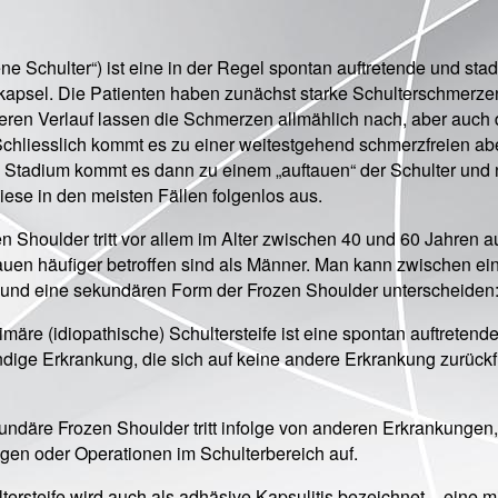
ene Schulter“) ist eine in der Regel spontan auftretende und stad
kapsel. Die Patienten haben zunächst starke Schulterschmerze
eren Verlauf lassen die Schmerzen allmählich nach, aber auch 
liesslich kommt es zu einer weitestgehend schmerzfreien ab
n Stadium kommt es dann zu einem „auftauen“ der Schulter und
diese in den meisten Fällen folgenlos aus.
n Shoulder tritt vor allem im Alter zwischen 40 und 60 Jahren au
uen häufiger betroffen sind als Männer. Man kann zwischen ei
 und eine sekundären Form der Frozen Shoulder unterscheiden
märe (idiopathische) Schultersteife ist eine spontan auftretend
dige Erkrankung, die sich auf keine andere Erkrankung zurück
undäre Frozen Shoulder tritt infolge von anderen Erkrankungen
gen oder Operationen im Schulterbereich auf.
tersteife wird auch als adhäsive Kapsulitis bezeichnet – eine m