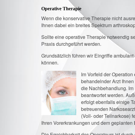
Operative Therapie
Wenn die konservative Therapie nicht ausr
Ihnen dabei ein breites Spektrum arthroskop
Sollte eine operative Therapie notwendig s
Praxis durchgeführt werden.
Grundsätzlich führen wir Eingriffe ambula
können.
Im Vorfeld der Operation 
behandelnder Arzt Ihnen 
die Nachbehandlung. Im 
beantwortet werden. Auße
erfolgt ebenfalls einige 
betreuenden Narkosearzt
(Voll- oder Teilnarkose) 
Ihren Vorerkrankungen und dem geplanten Ei
Die Erreichbarkeit des Operateurs ist durc