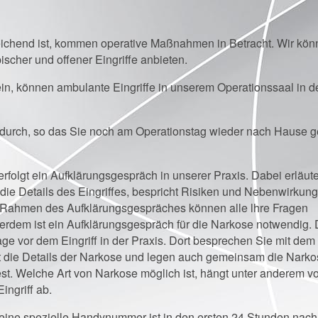
eichend ist, kommen operative Maßnahmen in Betracht. Wir kö
ischer und offener Eingriffe anbieten.
ein, können ambulante Eingriffe in unserem Operationssaal in d
nt durch, so das Sie noch am Operationstag wieder nach Hause 
erfolgt ein Aufklärungsgespräch in unserer Praxis. Dabei erläuter
die Details des Eingriffes, bespricht Risiken und Nebenwirkun
Rahmen des Aufklärungsgespräches können alle lhre Fragen
rdem ist ein Aufklärungsgespräch für die Narkose notwendig. 
Tage vor dem Eingriff in der Praxis. Dort besprechen Sie mit dem
 die Details der Narkose und legen auch gemeinsam die Narko
fest. Welche Art von Narkose möglich ist, hängt unter anderem v
ngriff ab.
h eine spezielle Handynummer ist in den ersten 24 Stunden nac