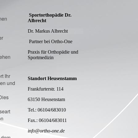
Sportorthopädie Dr.
nnen
Albrecht
Dr. Markus Albrecht
er
Partner bei Ortho-One
Praxis für Orthopädie und
gehen
Sportmedizin
t Ihr
Standort Heusenstamm
gen und
Frankfurterstr. 114
Dies
63150 Heusenstam
Tel.: 06104/683010
seart
on
Fax.: 06104/683011
info@ortho-one.de
h dem