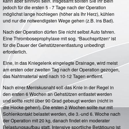
kann aber sinnvoll sein. Insgesamt sollten Sie ihr Bein
jedoch für die ersten 5 - 7 Tage nach der Operation
möglichst lange hochlegen (höher als Ihr Herz), kühlen
und nur die notwendigsten Wege gehen (z.B. ins Bad).
Nach der Operation dürfen Sie nicht selbst Auto fahren.
Eine Thromboseprophylaxe mit sog. “Bauchspritzen“ ist
für die Dauer der Gehstützenentlastung unbedingt
erforderlich.
Eine, in das Kniegelenk eingelegte Drainage, wird meist
am ersten oder zweiten Tag nach der Operation gezogen,
das Nahtmaterial wird nach 10-12 Tagen entfernt.
Nach einer Meniskusnaht soll das Knie in der Regel in
den ersten 6 Wochen an Gehstützen entlastet werden
und sollte nicht über 90 Grad gebeugt werden (nicht in
die Hocke gehen!). Die ersten 2 Wochen sollte nur mit
Sohlenkontakt belastet werden, die 3.-und 6. Woche nach
der Operation mit 20 kg, danach findet ein moderater
Belastungsaufbau statt. Intensive sportliche Betätigung ist